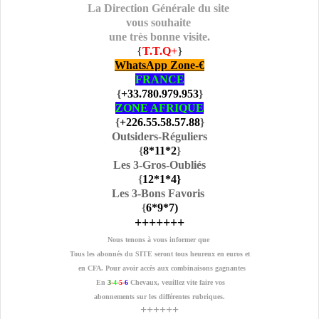
La Direction Générale du site
vous souhaite
une très bonne visite.
{
T.T.Q+
}
WhatsApp Zone-€
FRANCE
{
+33.780.979.953
}
ZONE AFRIQUE
{
+226.55.58.57.88
}
Outsiders-Réguliers
{
8
*11
*2
}
Les 3-Gros-Oubliés
{
12
*1
*4
}
Les 3-Bons Favoris
{
6
*9
*7
)
+++++++
Nous tenons à vous informer que
Tous les abonnés du SITE seront tous heureux en euros et
en CFA. Pour avoir accès aux combinaisons gagnantes
En
3
-
4
-5-
6
Chevaux, veuillez vite faire vos
abonnements sur les différentes rubriques.
++++++