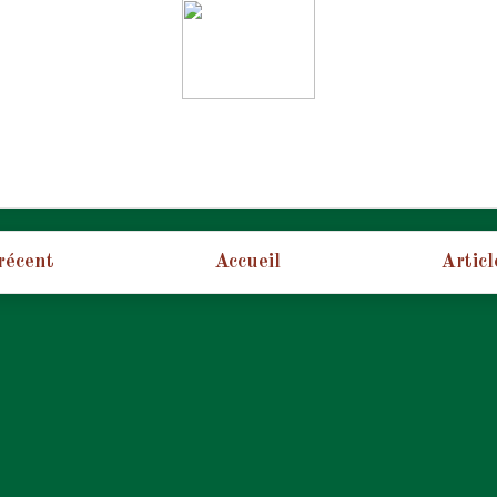
 récent
Accueil
Articl