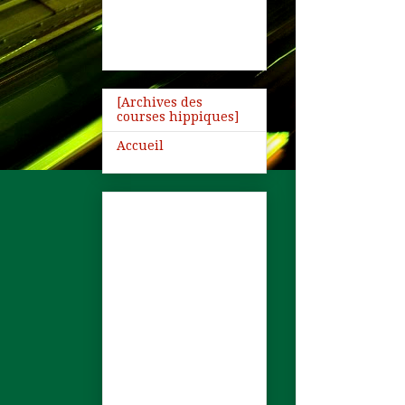
[Archives des
courses hippiques]
Accueil