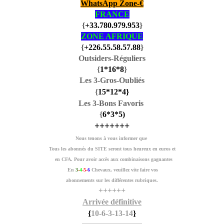
WhatsApp Zone-€
FRANCE
{
+33.780.979.953
}
ZONE AFRIQUE
{
+226.55.58.57.88
}
Outsiders-Réguliers
{
1
*16
*8
}
Les 3-Gros-Oubliés
{
15
*12
*4
}
Les 3-Bons Favoris
{
6
*3
*5
)
+++++++
Nous tenons à vous informer que
Tous les abonnés du SITE seront tous heureux en euros et
en CFA. Pour avoir accès aux combinaisons gagnantes
En
3
-
4
-5-
6
Chevaux, veuillez vite faire vos
abonnements sur les différentes rubriques.
++++++
Arrivée définitive
{
10-6-3-13-14
}