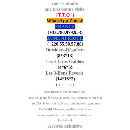
vous souhaite
une très bonne visite.
{
T.T.Q+
}
WhatsApp Zone-€
FRANCE
{
+33.780.979.953
}
ZONE AFRIQUE
{
+226.55.58.57.88
}
Outsiders-Réguliers
{
8
*3
*13
}
Les 3-Gros-Oubliés
{
4
*6
*5
}
Les 3-Bons Favoris
{
14
*16
*2
)
+++++++
Nous tenons à vous informer que
Tous les abonnés du SITE seront tous heureux en euros et
en CFA. Pour avoir accès aux combinaisons gagnantes
En
3
-
4
-5-
6
Chevaux, veuillez vite faire vos
abonnements sur les différentes rubriques.
++++++
Arrivée définitive