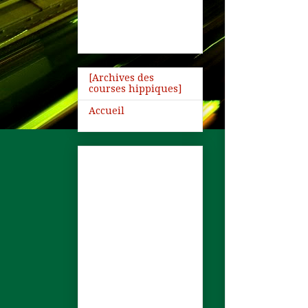
[Archives des
courses hippiques]
Accueil