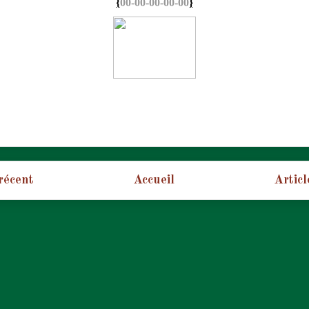
{
00-00-00-00-00
}
 récent
Accueil
Articl