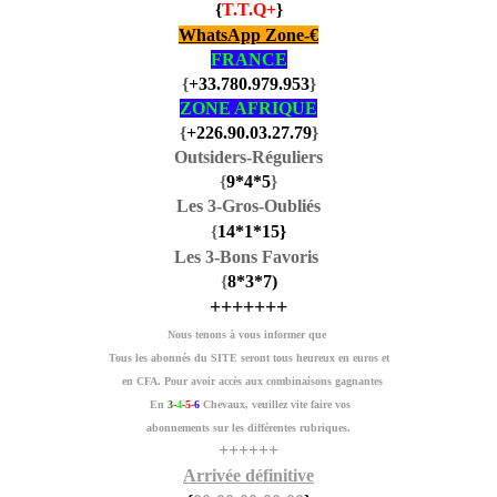
{
T.T.Q+
}
WhatsApp Zone-€
FRANCE
{
+33.780.979.953
}
ZONE AFRIQUE
{
+226.90.03.27.79
}
Outsiders-Réguliers
{
9
*4
*5
}
Les 3-Gros-Oubliés
{
14
*1
*15
}
Les 3-Bons Favoris
{
8
*3
*7
)
+++++++
Nous tenons à vous informer que
Tous les abonnés du SITE seront tous heureux en euros et
en CFA. Pour avoir accès aux combinaisons gagnantes
En
3
-
4
-5-
6
Chevaux, veuillez vite faire vos
abonnements sur les différentes rubriques.
++++++
Arrivée définitive