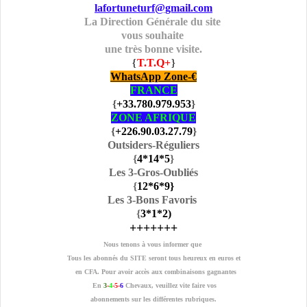
lafortuneturf@gmail.com
La Direction Générale du site
vous souhaite
une très bonne visite.
{
T.T.Q+
}
WhatsApp Zone-€
FRANCE
{
+33.780.979.953
}
ZONE AFRIQUE
{
+226.90.03.27.79
}
Outsiders-Réguliers
{
4
*14
*5
}
Les 3-Gros-Oubliés
{
12
*6
*9
}
Les 3-Bons Favoris
{
3
*1
*2
)
+++++++
Nous tenons à vous informer que
Tous les abonnés du SITE seront tous heureux en euros et
en CFA. Pour avoir accès aux combinaisons gagnantes
En
3
-
4
-5-
6
Chevaux, veuillez vite faire vos
abonnements sur les différentes rubriques.