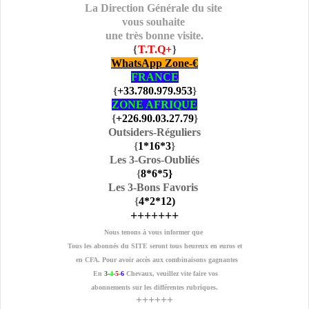
La Direction Générale du site
vous souhaite
une très bonne visite.
{
T.T.Q+
}
WhatsApp Zone-€
FRANCE
{
+33.780.979.953
}
ZONE AFRIQUE
{
+226.90.03.27.79
}
Outsiders-Réguliers
{
1
*16
*3
}
Les 3-Gros-Oubliés
{
8
*6
*5
}
Les 3-Bons Favoris
{
4
*2
*12
)
+++++++
Nous tenons à vous informer que
Tous les abonnés du SITE seront tous heureux en euros et
en CFA. Pour avoir accès aux combinaisons gagnantes
En
3
-
4
-5-
6
Chevaux, veuillez vite faire vos
abonnements sur les différentes rubriques.
++++++