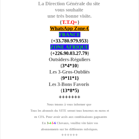
La Direction Générale du site
vous souhaite
une très bonne visite.
{
T.T.Q+
}
WhatsApp Zone-€
FRANCE
{
+33.780.979.953
}
ZONE AFRIQUE
{
+226.90.03.27.79
}
Outsiders-Réguliers
{
3
*4
*10
}
Les 3-Gros-Oubliés
{
9
*11
*1
}
Les 3-Bons Favoris
{
13
*8
*5
)
+++++++
Nous tenons à vous informer que
Tous les abonnés du SITE seront tous heureux en euros et
en CFA. Pour avoir accès aux combinaisons gagnantes
En
3
-
4
-5-
6
Chevaux, veuillez vite faire vos
abonnements sur les différentes rubriques.
++++++