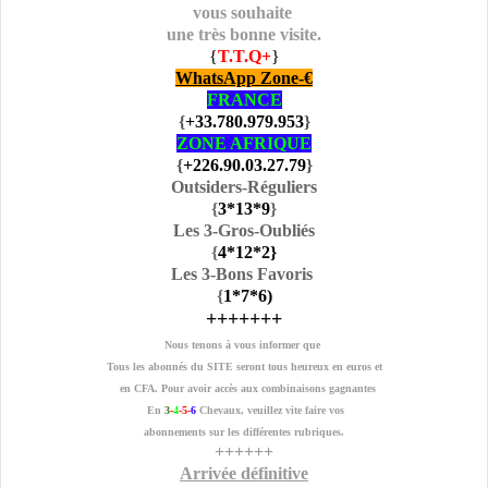
vous souhaite
une très bonne visite.
{
T.T.Q+
}
WhatsApp Zone-€
FRANCE
{
+33.780.979.953
}
ZONE AFRIQUE
{
+226.90.03.27.79
}
Outsiders-Réguliers
{
3
*13
*9
}
Les 3-Gros-Oubliés
{
4
*12
*2
}
Les 3-Bons Favoris
{
1
*7
*6
)
+++++++
Nous tenons à vous informer que
Tous les abonnés du SITE seront tous heureux en euros et
en CFA. Pour avoir accès aux combinaisons gagnantes
En
3
-
4
-5-
6
Chevaux, veuillez vite faire vos
abonnements sur les différentes rubriques.
++++++
Arrivée définitive