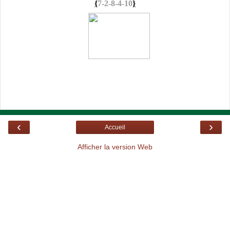
{
7-2-8-4-10
}
‹
›
Accueil
Afficher la version Web