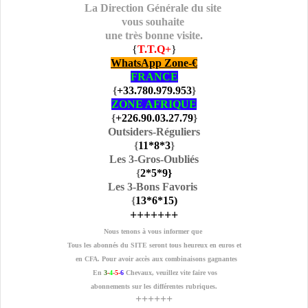
La Direction Générale du site
vous souhaite
une très bonne visite.
{
T.T.Q+
}
WhatsApp Zone-€
FRANCE
{
+33.780.979.953
}
ZONE AFRIQUE
{
+226.90.03.27.79
}
Outsiders-Réguliers
{
11
*8
*3
}
Les 3-Gros-Oubliés
{
2
*5
*9
}
Les 3-Bons Favoris
{
13
*6
*15
)
+++++++
Nous tenons à vous informer que
Tous les abonnés du SITE seront tous heureux en euros et
en CFA. Pour avoir accès aux combinaisons gagnantes
En
3
-
4
-5-
6
Chevaux, veuillez vite faire vos
abonnements sur les différentes rubriques.
++++++