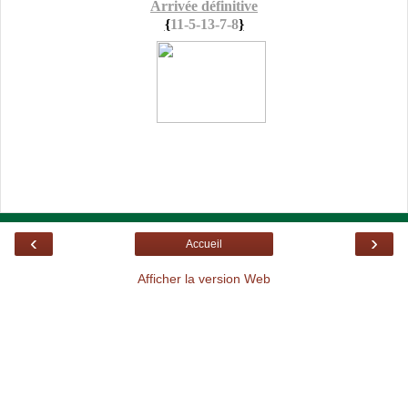
Arrivée définitive
{
11-5-13-7-8
}
‹
›
Accueil
Afficher la version Web