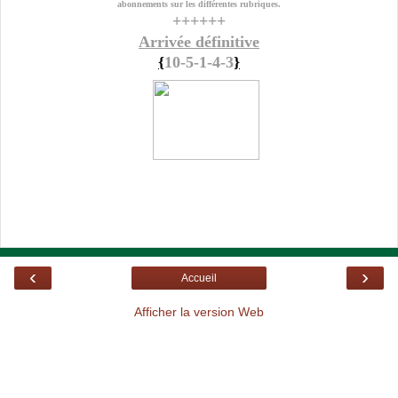
abonnements sur les différentes rubriques.
++++++
Arrivée définitive
{
10-5-1-4-3
}
‹
›
Accueil
Afficher la version Web