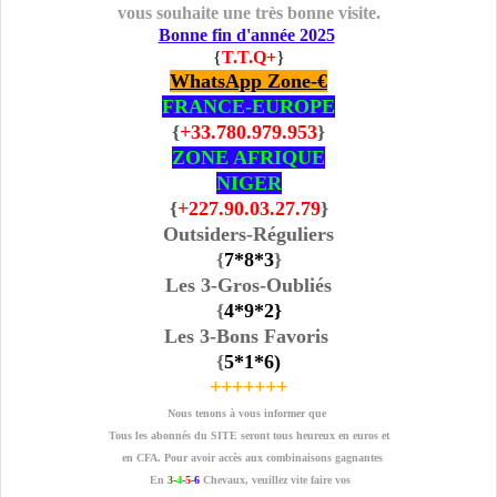
vous souhaite une très bonne visite.
Bonne fin d'année 2025
{
T.T.Q+
}
WhatsApp Zone-€
FRANCE-EUROPE
{
+33.780.979.953
}
ZONE AFRIQUE
NIGER
{
+227.90.03.27.79
}
Outsiders-Réguliers
{
7
*8
*3
}
Les 3-Gros-Oubliés
{
4*9
*2
}
Les 3-Bons Favoris
{
5*1
*6
)
+++++++
Nous tenons à vous informer que
Tous les abonnés du SITE seront tous heureux en euros et
en CFA. Pour avoir accès aux combinaisons gagnantes
En
3
-
4
-5-
6
Chevaux, veuillez vite faire vos