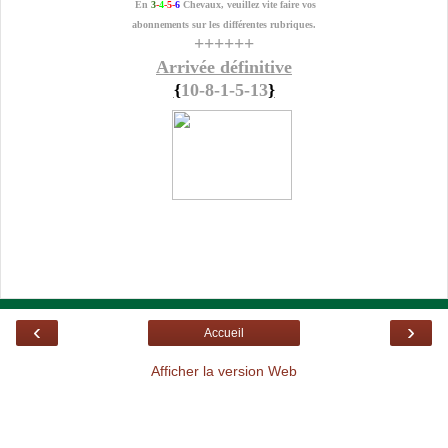
En
3
-
4
-5-
6
Chevaux, veuillez vite faire vos
abonnements sur les différentes rubriques.
++++++
Arrivée définitive
{
10-8-1-5-13
}
‹
›
Accueil
Afficher la version Web