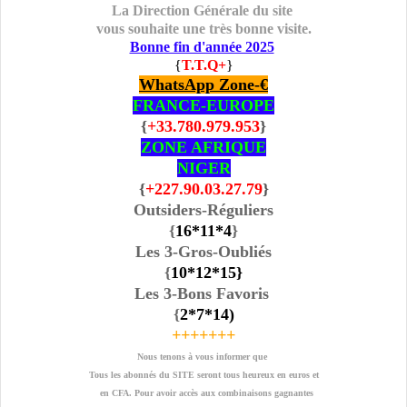
La Direction Générale du site
vous souhaite une très bonne visite.
Bonne fin d'année 2025
{
T.T.Q+
}
WhatsApp Zone-€
FRANCE-EUROPE
{
+33.780.979.953
}
ZONE AFRIQUE
NIGER
{
+227.90.03.27.79
}
Outsiders-Réguliers
{
16
*11
*4
}
Les 3-Gros-Oubliés
{
10*12
*15
}
Les 3-Bons Favoris
{
2*7
*14
)
+++++++
Nous tenons à vous informer que
Tous les abonnés du SITE seront tous heureux en euros et
en CFA. Pour avoir accès aux combinaisons gagnantes