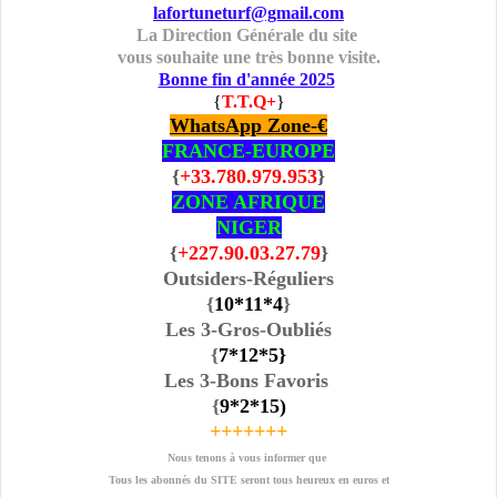
lafortuneturf@gmail.com
La Direction Générale du site
vous souhaite une très bonne visite.
Bonne fin d'année 2025
{
T.T.Q+
}
WhatsApp Zone-€
FRANCE-EUROPE
{
+33.780.979.953
}
ZONE AFRIQUE
NIGER
{
+227.90.03.27.79
}
Outsiders-Réguliers
{
10
*11
*4
}
Les 3-Gros-Oubliés
{
7*12
*5
}
Les 3-Bons Favoris
{
9*2
*15
)
+++++++
Nous tenons à vous informer que
Tous les abonnés du SITE seront tous heureux en euros et