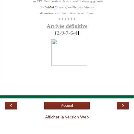
en CFA. Pour avoir accès aux combinaisons gagnantes
En
3
-
4
-5-
6
Chevaux, veuillez vite faire vos
abonnements sur les différentes rubriques.
++++++
Arrivée définitive
{
2-9-7-6-4
}
‹
›
Accueil
Afficher la version Web