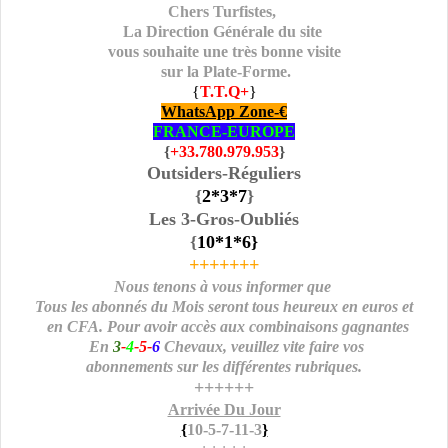
Chers Turfistes,
La Direction Générale du site
vous souhaite une très bonne visite
sur la Plate-Forme.
{
T.T.Q+
}
WhatsApp Zone-€
FRANCE-EUROPE
{
+33.780.979.953
}
Outsiders-Réguliers
{
2*3
*7
}
Les 3-Gros-Oubliés
{
10
*1*6
}
+++++++
Nous tenons à vous informer que
Tous les abonnés du Mois seront tous heureux en euros et
en CFA. Pour avoir accès aux combinaisons gagnantes
En
3
-
4
-5-
6
Chevaux, veuillez vite faire vos
abonnements sur les différentes rubriques.
++++++
Arrivée Du Jour
{
10-5-7-11-3
}