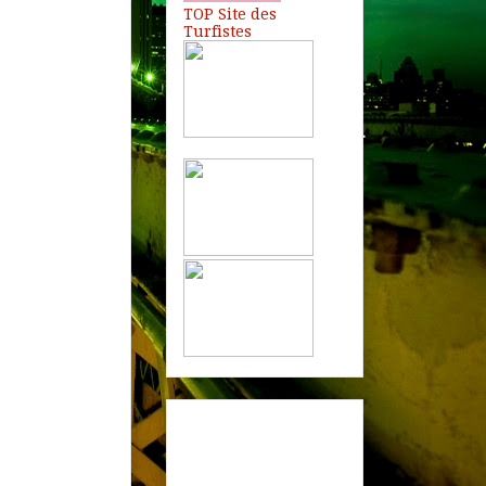
TOP Site des
Turfistes