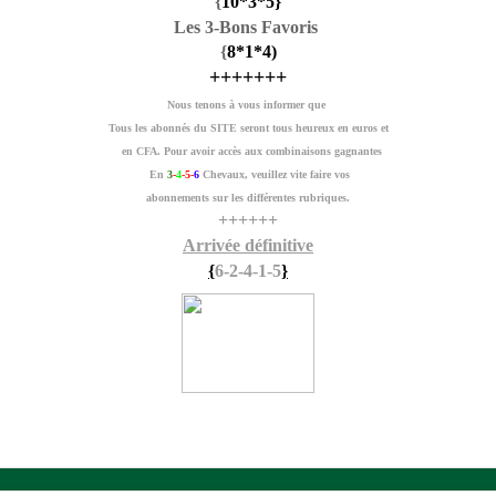
{
10
*3
*5
}
Les 3-Bons Favoris
{
8
*1
*4
)
+++++++
Nous tenons à vous informer que
Tous les abonnés du SITE seront tous heureux en euros et
en CFA. Pour avoir accès aux combinaisons gagnantes
En
3
-
4
-5-
6
Chevaux, veuillez vite faire vos
abonnements sur les différentes rubriques.
++++++
Arrivée définitive
{
6-2-4-1-5
}