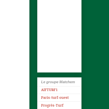
Le groupe Matchem
AIFTURF1
Paris-turf-ouest
Progrès-Turf