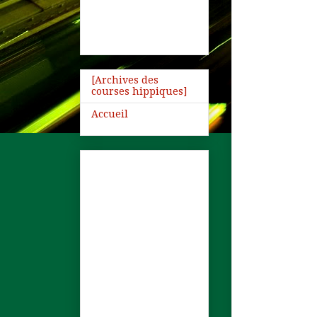
[Archives des
courses hippiques]
Accueil