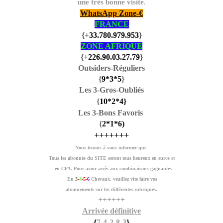
une très bonne visite.
WhatsApp Zone-€
FRANCE
{
+33.780.979.953
}
ZONE AFRIQUE
{
+226.90.03.27.79
}
Outsiders-Réguliers
{
9
*3
*5
}
Les 3-Gros-Oubliés
{
10
*2
*4
}
Les 3-Bons Favoris
{
2
*1
*6
)
+++++++
Nous tenons à vous informer que
Tous les abonnés du SITE seront tous heureux en euros et
en CFA. Pour avoir accès aux combinaisons gagnantes
En
3
-
4
-5-
6
Chevaux, veuillez vite faire vos
abonnements sur les différentes rubriques.
++++++
Arrivée définitive
{
7-4-2-8-3
}