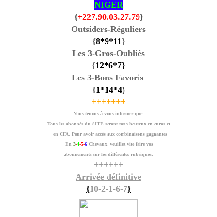
NIGER
{
+227.90.03.27.79
}
Outsiders-Réguliers
{
8
*9
*11
}
Les 3-Gros-Oubliés
{
12
*6
*7
}
Les 3-Bons Favoris
{
1
*14
*4
)
+++++++
Nous tenons à vous informer que
Tous les abonnés du SITE seront tous heureux en euros et
en CFA. Pour avoir accès aux combinaisons gagnantes
En
3
-
4
-5-
6
Chevaux, veuillez vite faire vos
abonnements sur les différentes rubriques.
++++++
Arrivée définitive
{
10-2-1-6-7
}