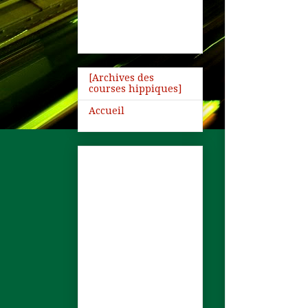
[Archives des
courses hippiques]
Accueil