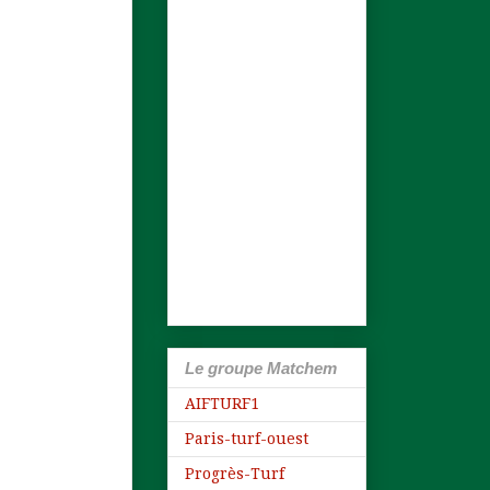
Le groupe Matchem
AIFTURF1
Paris-turf-ouest
Progrès-Turf