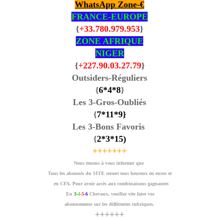
WhatsApp Zone-€
FRANCE-EUROPE
{
+33.780.979.953
}
ZONE AFRIQUE
NIGER
{
+227.90.03.27.79
}
Outsiders-Réguliers
{
6
*4
*8
}
Les 3-Gros-Oubliés
{
7
*11
*9
}
Les 3-Bons Favoris
{
2
*3
*15
)
+++++++
Nous tenons à vous informer que
Tous les abonnés du SITE seront tous heureux en euros et
en CFA. Pour avoir accès aux combinaisons gagnantes
En
3
-
4
-5-
6
Chevaux, veuillez vite faire vos
abonnements sur les différentes rubriques.
++++++