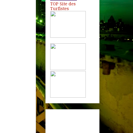
TOP Site des
Turfistes